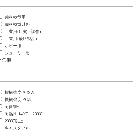
歯科模型用
歯科模型以外
工業用(研究・試作)
工業用(最終製品)
ホビー用
ジュエリー用
その他
機械強度 ABS以上
機械強度 PC以上
耐衝撃性
耐熱性 140℃～200℃
200℃以上
キャスタブル